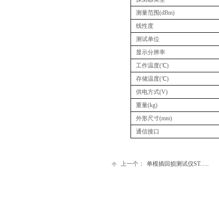
测量范围
(dBm)
线性度
测试单位
显示分辨率
工作温度
(
℃
)
存储温度
(
℃
)
供电方式
(V)
重量
(kg)
外形尺寸
(mm)
通信接口
上一个：
单模插回损测试仪ST......