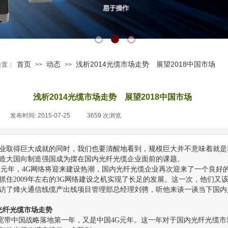
首页
动态
浅析2014光缆市场走势 展望2018中国市场
位置：
>>
>>
浅析2014光缆市场走势 展望2018中国市场
|
发布时间:
2015-07-25
|
3659
次浏览
|
业取得巨大成就的同时，我们也要清醒地看到，规模巨大并不意味着就是
造大国向制造强国成为摆在国内光纤光缆企业面前的课题。
国4G元年，4G网络将迎来建设热潮，国内光纤光缆企业再次迎来了一个良好
抓住2009年左右的3G网络建设之机实现了长足的发展。这一次，他们又该
访了烽火通信线缆产出线项目管理部总经理刘骋，听他来谈一谈当下国内
的光纤光缆市场走势
既是宽带中国战略落地第一年，又是中国4G元年。这一年对于国内光纤光缆