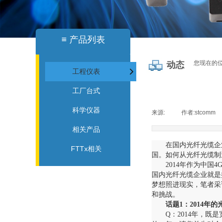
≡
产品列表
您现在的
动态
工程仪表
工厂台式
科学仪器
来源:
|
作者:
stcomm
相关产品
在国内光纤光缆企
FTTx相关
国。如何从光纤光缆制
2014年作为中
国内光纤光缆企业就是
梦想照进现实，笔者采
和挑战。
话题1：2014年
Q：2014年，