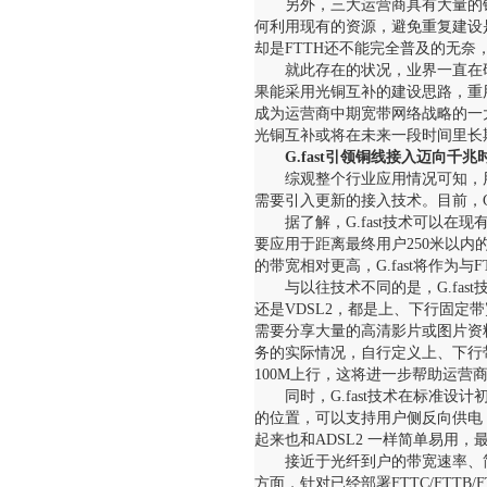
另外，三大运营商具有大量的
何利用现有的资源，避免重复建设
却是FTTH还不能完全普及的无奈
就此存在的状况，业界一直在
果能采用光铜互补的建设思路，重
成为运营商中期宽带网络战略的一
光铜互补或将在未来一段时间里长
G.fast引领铜线接入迈向千兆
综观整个行业应用情况可知，
需要引入更新的接入技术。目前，G.
据了解，G.fast技术可以在现
要应用于距离最终用户250米以内的F
的带宽相对更高，G.fast将作为
与以往技术不同的是，G.fa
还是VDSL2，都是上、下行固
需要分享大量的高清影片或图片资料
务的实际情况，自行定义上、下行带
100M上行，这将进一步帮助运营
同时，G.fast技术在标准设计
的位置，可以支持用户侧反向供电
起来也和ADSL2 一样简单易用
接近于光纤到户的带宽速率、简
方面，针对已经部署FTTC/FTTB/