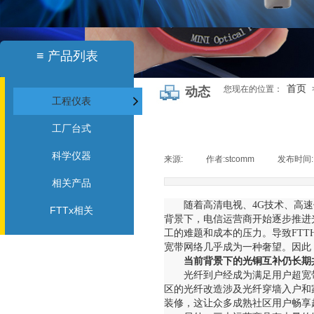
≡
产品列表
首页
您现在的位置：
动态
工程仪表
工厂台式
科学仪器
来源:
|
作者:
stcomm
|
发布时间
相关产品
随着高清电视、4G技术、高
FTTx相关
背景下，电信运营商开始逐步推进
工的难题和成本的压力。导致FT
宽带网络几乎成为一种奢望。因此
当前背景下的光铜互补仍长期
光纤到户经成为满足用户超宽
区的光纤改造涉及光纤穿墙入户和
装修，这让众多成熟社区用户畅享